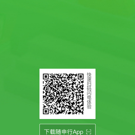
快
速
扫
码
闪
电
体
验